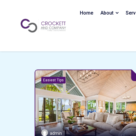
Skip
to
Home
About
Serv
content
Easiest Tips
admin