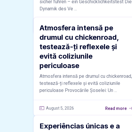
sicher führen – ein Geschicklichkeitstest Die
Dynamik des Ve ...
Atmosfera intensă pe
August 5, 2026
Read more
drumul cu chickenroad,
testează-ți reflexele și
evită coliziunile
periculoase
Atmosfera intensă pe drumul cu chickenroad,
testează-ți reflexele și evită coliziunile
periculoase Provocările Șoselei: Un ...
August 5, 2026
Read more
Experiências únicas e a