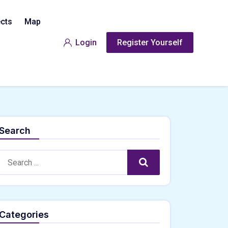
ects
Map
Login
Register Yourself
Search
Search:
Search
Categories